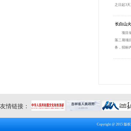
之日起3
长白山火
项目编
落二期项
务，招标
友情链接：
Copyright @ 20