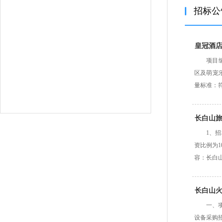
招标公
皇冠酒
项目编
区及萌宠
量标准：
长白山
1、
资比例为1
容：长白
长白山
一、项
设备采购