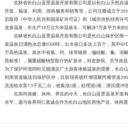
吉林省长白山蓝景温泉开发有限公司是以长白山天然自溢
开发、输送、利用、供热服务和销售等，公司注册成立于201
后取得《中华人民共和国采矿许可证》和《城市供热经营许
龙泉温泉，年生产18万立方米温泉水，可解决7万多平方米
吉林省长白山蓝景温泉开发有限公司是长白山保护区惟
泉温泉日涌热水总量6500吨，出水泉口多达上百个，其中60℃
于高热温泉。泉水中有氢、钙、镁等物质，偏硅酸、氟、溶
质标准》，属重碳酸钠型医疗热矿泉水，对皮肤病、关节炎及
为了保护环境同时又能满足广大游客体验温泉的需要，长白
利用管道输送到保护区外，目前现有玻纤增强聚丙烯管道206
洗浴给水泵7.5千瓦二台，收集池1座，处理池1座，泄压缓冲
在崇尚保健、休闲、养生的今天，长白山蓝景温泉开发
水平，愿与各界同仁真诚合作为长白山地区房地产业、休闲度