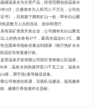
硫磺温泉水为主营产品，经营范围包括温泉水
0年9月，注册资本为人民币八千万元，公司先
可证书》，目前旗下拥有矿山一处，即长白山聚
的供热及数万人次的洗浴、游泳和理疗。
一具有采矿资质开发企业，公司拥有长白山聚龙
以上的热水泉有47个，最高水温达81.3℃，属
解性总固体等指标含量达到国家《医疗热矿水水
风湿症等有显著疗效。
山蓝景温泉开发有限公司投巨资将核心区温泉，
80米，温泉水供热循环泵15千瓦三台，温泉水
池14座，调节池1座等输送设备。
有限公司将抓住机遇，完善队伍建设，提高服务
假、健康疗养发展作出贡献。