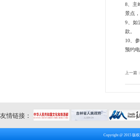
8、主
景点，
9、
款。
10、
预约电话
上一篇
友情链接：
Copyright @ 20