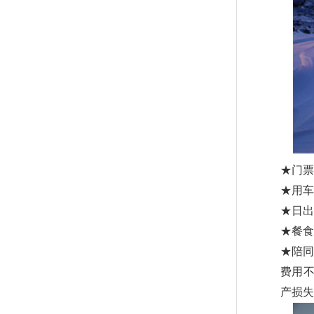
★门票
★用
★日出
★餐食
★陪同
费用
产损失