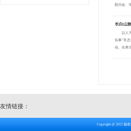
慰问金、
长白山旅
以人
实事”常
动。在寒
友情链接：
Copyright @ 20