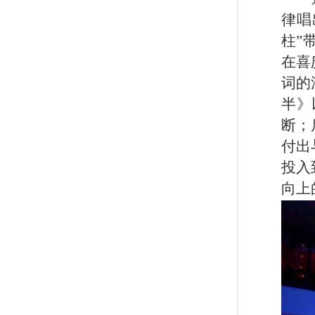
律
唱
柱”
在喜
词的
半》
断；
付出
投入
向上