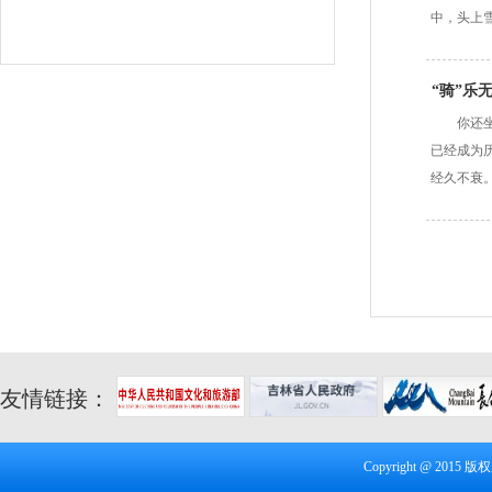
中，头上
“骑”乐
你还
已经成为
经久不衰
友情链接：
Copyright @ 20