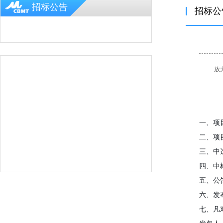
招标公告
招标公
放
一、项目
二、项
三、中
四、中
五、公
六、发
七、凡