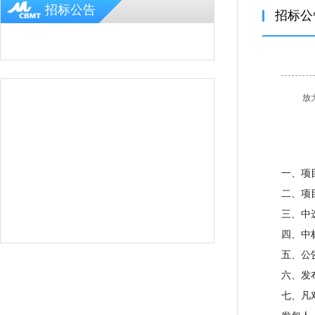
招标公告
招标公
放
一、项目
二、项
三、中
四、中
五、公
六、发
七、凡