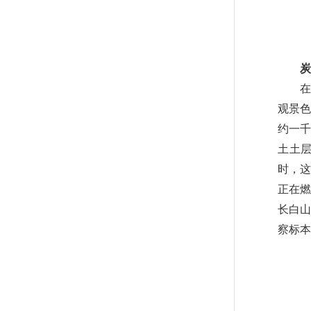
炭
在鸭
观景
约一千
土土
时，这
正在燃
长白山
察标本