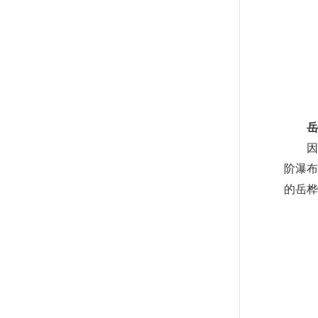
岳桦
因在
阶瀑布
的岳桦