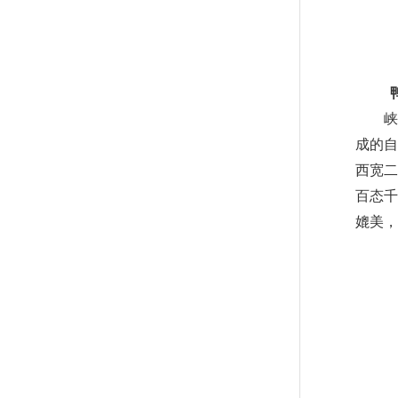
鸭
峡谷
成的自
西宽二
百态千
媲美，