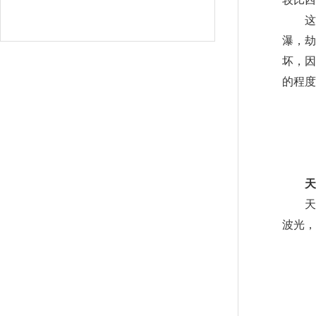
较比西
这里
瀑，劫
坏，
的程度
天
天池
波光，