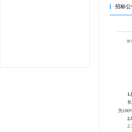
招标公
放
1
长
为
10
2
2