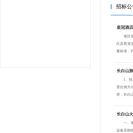
招标公
皇冠酒
项目编
区及萌宠
量标准：
长白山
1、
资比例为1
容：长白
长白山
一、项
设备采购