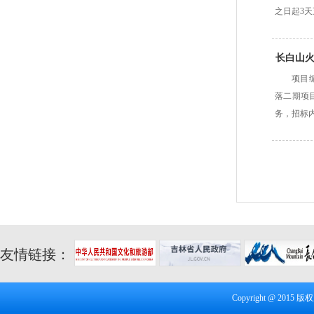
之日起3
长白山火
项目编
落二期项
务，招标
友情链接：
Copyright @ 20