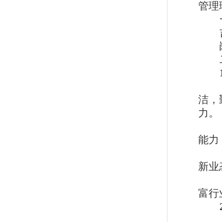
管理
洁，
力。
能力
新业
富行